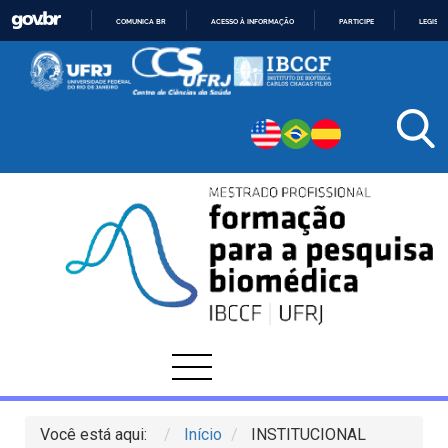
COMUNICA BR
ACESSO À INFORMAÇÃO
PARTICIPE
LEGISL
IR
PARA
O
CONTEÚDO
Você está aqui:
Início
INSTITUCIONAL