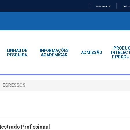
COMUNICA BR
ACESS
IR
PARA
O
CONTEÚDO
PRODU
LINHAS DE
INFORMAÇÕES
ADMISSÃO
INTELEC
PESQUISA
ACADÊMICAS
E PRODU
EGRESSOS
Mestrado Profissional