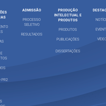
ADMISSÃO
PRODUÇÃO
DESTA
ÕES
INTELECTUAL E
CAS
PROCESSO
NOTÍC
PRODUTOS
SELETIVO
ENTO
EVEN
PRODUTOS
LS
RESULTADOS
VÍDE
PUBLICAÇÕES
NAS
DISSERTAÇÕES
 E
NTOS
IOS
 PR2
AS