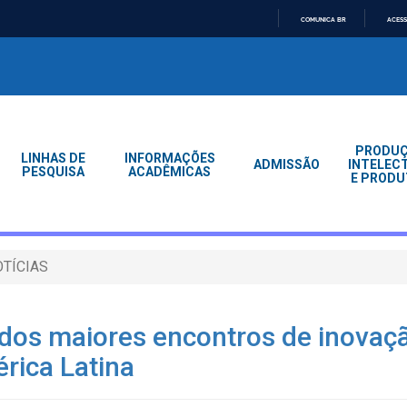
COMUNICA BR
ACESS
IR
PARA
O
CONTEÚDO
PRODU
LINHAS DE
INFORMAÇÕES
ADMISSÃO
INTELEC
PESQUISA
ACADÊMICAS
E PRODU
TÍCIAS
os maiores encontros de inovaçã
ica Latina