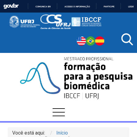
COMUNICA BR
ACESSO À INFORMAÇÃO
PARTICIPE
LEGISL
IR
PARA
O
CONTEÚDO
Você está aqui:
Início