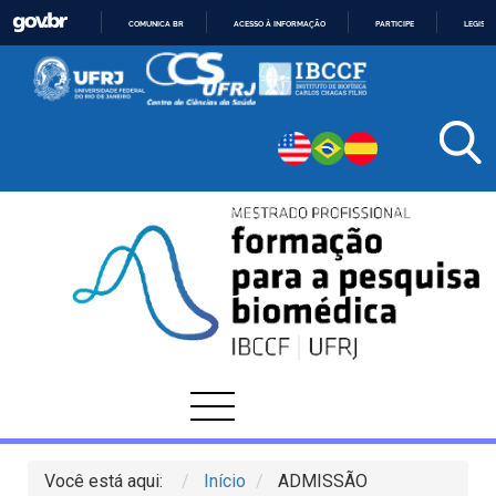
COMUNICA BR
ACESSO À INFORMAÇÃO
PARTICIPE
LEGISL
IR
PARA
O
CONTEÚDO
Você está aqui:
Início
ADMISSÃO