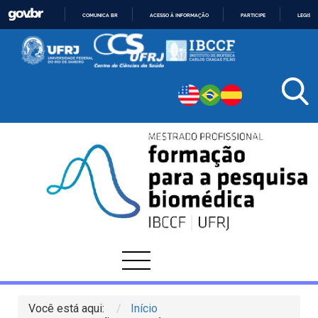
COMUNICA BR
ACESSO À INFORMAÇÃO
PARTICIPE
LEGISL
IR
PARA
O
CONTEÚDO
Você está aqui:
Início