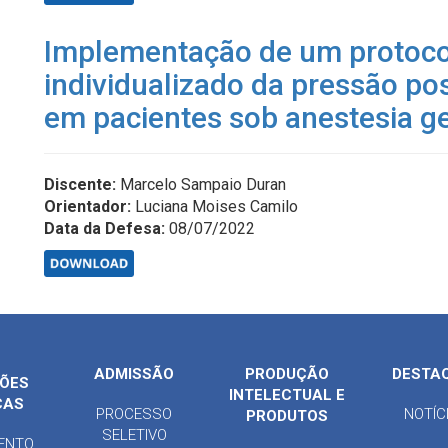
Implementação de um protocol
individualizado da pressão pos
em pacientes sob anestesia ge
Discente:
Marcelo Sampaio Duran
Orientador:
Luciana Moises Camilo
Data da Defesa:
08/07/2022
ADMISSÃO
PRODUÇÃO
DESTA
ÕES
INTELECTUAL E
CAS
PROCESSO
NOTÍC
PRODUTOS
SELETIVO
ENTO