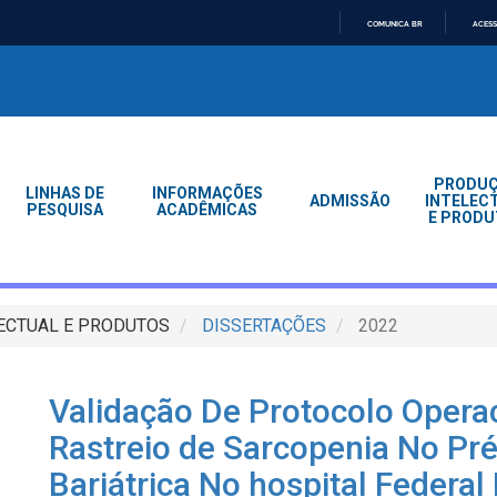
COMUNICA BR
ACESS
IR
PARA
O
CONTEÚDO
PRODU
LINHAS DE
INFORMAÇÕES
ADMISSÃO
INTELEC
PESQUISA
ACADÊMICAS
E PRODU
ECTUAL E PRODUTOS
DISSERTAÇÕES
2022
Validação De Protocolo Opera
Rastreio de Sarcopenia No Pré
Bariátrica No hospital Federal