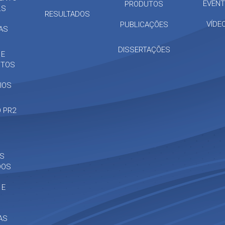
EVEN
PRODUTOS
LS
RESULTADOS
VÍDE
PUBLICAÇÕES
NAS
DISSERTAÇÕES
 E
NTOS
IOS
 PR2
AS
DOS
 E
AS