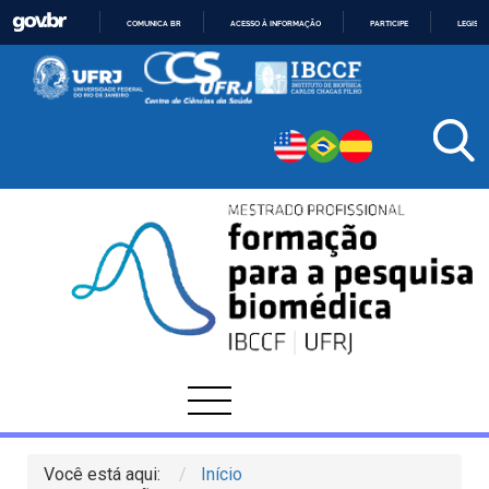
COMUNICA BR
ACESSO À INFORMAÇÃO
PARTICIPE
LEGISL
IR
PARA
O
CONTEÚDO
Você está aqui:
Início