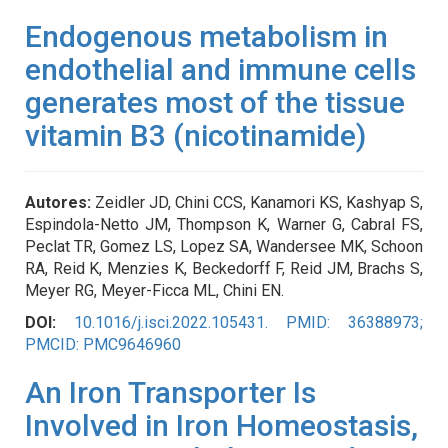
Endogenous metabolism in
endothelial and immune cells
generates most of the tissue
vitamin B3 (nicotinamide)
Autores:
Zeidler JD, Chini CCS, Kanamori KS, Kashyap S,
Espindola-Netto JM, Thompson K, Warner G, Cabral FS,
Peclat TR, Gomez LS, Lopez SA, Wandersee MK, Schoon
RA, Reid K, Menzies K, Beckedorff F, Reid JM, Brachs S,
Meyer RG, Meyer-Ficca ML, Chini EN.
DOI:
10.1016/j.isci.2022.105431. PMID: 36388973;
PMCID: PMC9646960
An Iron Transporter Is
Involved in Iron Homeostasis,