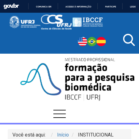
COMUNICA BR
ACESSO À INFORMAÇÃO
PARTICIPE
LEGISL
IR
PARA
O
CONTEÚDO
Você está aqui:
Início
INSTITUCIONAL