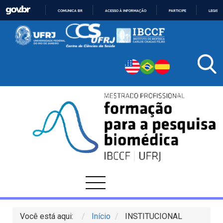
COMUNICA BR
ACESSO À INFORMAÇÃO
PARTICIPE
LEGISL
IR
PARA
O
CONTEÚDO
Você está aqui:
Início
INSTITUCIONAL