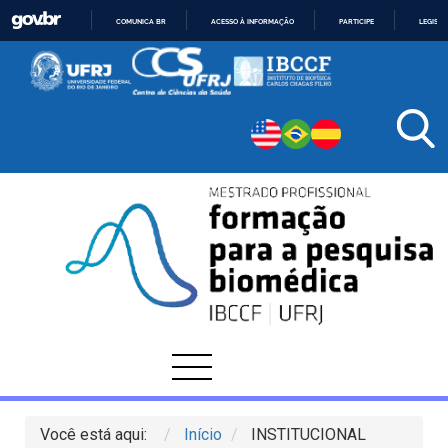
COMUNICA BR
ACESSO À INFORMAÇÃO
PARTICIPE
LEGISL
IR
PARA
O
CONTEÚDO
Você está aqui:
Início
INSTITUCIONAL