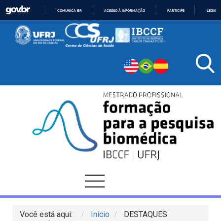
COMUNICA BR
ACESSO À INFORMAÇÃO
PARTICIPE
LEGISL
IR
PARA
O
CONTEÚDO
Você está aqui:
Início
DESTAQUES